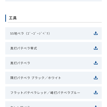
工具
55地ベラ（ｺﾞｰｺﾞｰｼﾞﾍﾞﾗ）
真打パテベラ零式
真打パテベラ
隅打パテベラ ブラック／ホワイト
フラットパテベラレッド／峰打パテベラブルー