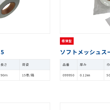
極薄型
5
ソフトメッシュスー
長さ
荷姿
品番
厚み
90ｍ
15巻/箱
099950
0.12㎜
5