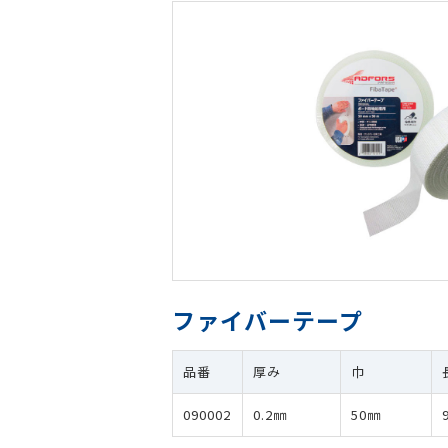
ファイバーテープ
品番
厚み
巾
090002
0.2㎜
50㎜