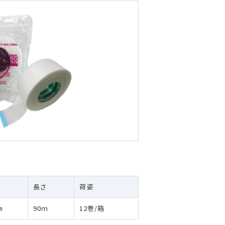
長さ
荷姿
㎜
90ｍ
12巻/箱