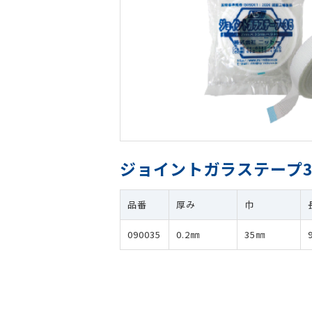
ジョイントガラステープ3
品番
厚み
巾
090035
0.2㎜
35㎜