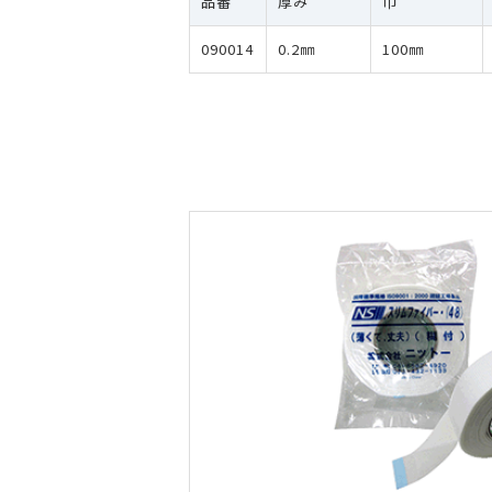
品番
厚み
巾
090014
0.2㎜
100㎜