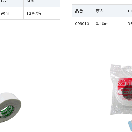
長さ
荷姿
品番
厚み
90ｍ
12巻/箱
099013
0.16㎜
3