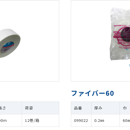
ファイバー60
長さ
荷姿
品番
厚み
巾
90ｍ
12巻/箱
099022
0.2㎜
60