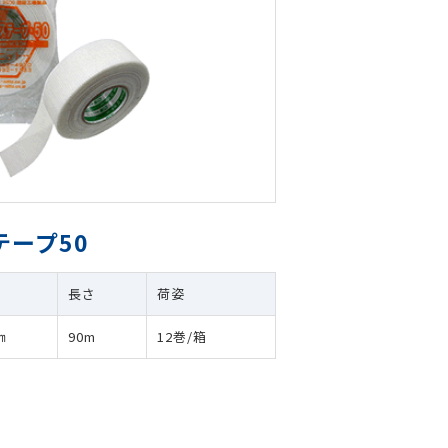
ープ50
長さ
荷姿
㎜
90m
12巻/箱