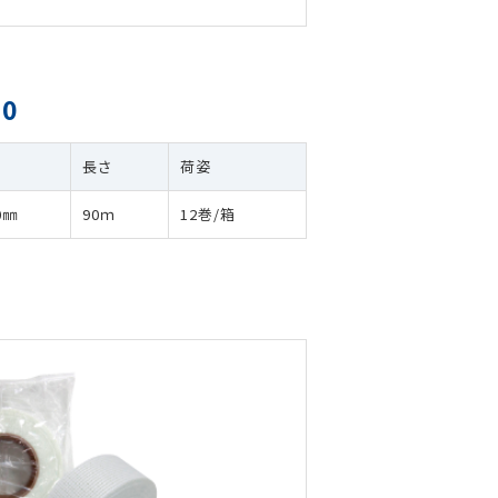
0
巾
長さ
荷姿
0㎜
90ｍ
12巻/箱