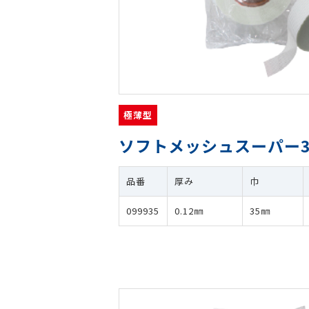
極薄型
ソフトメッシュスーパー3
品番
厚み
巾
099935
0.12㎜
35㎜