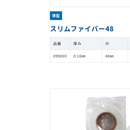
薄型
スリムファイバー48
品番
厚み
巾
099003
0.16㎜
48㎜