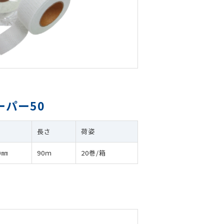
パー50
巾
長さ
荷姿
0㎜
90ｍ
20巻/箱