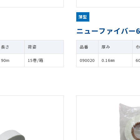
薄型
ニューファイバー6
長さ
荷姿
品番
厚み
90m
15巻/箱
090020
0.16㎜
6