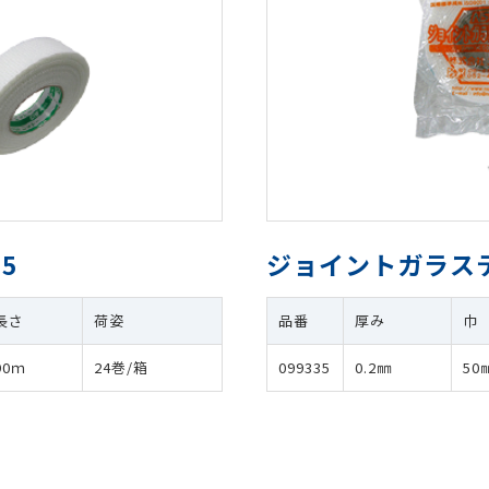
5
ジョイントガラステ
長さ
荷姿
品番
厚み
巾
90ｍ
24巻/箱
099335
0.2㎜
50