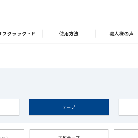
タフクラック・P
使用方法
職人様の声
社長あいさつ
テープ
止材）
下敷テープ