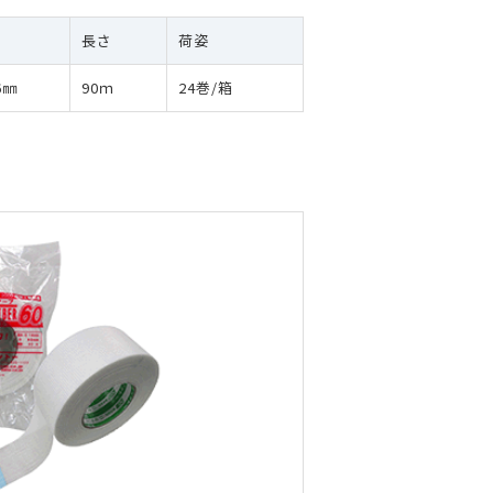
巾
長さ
荷姿
6㎜
90ｍ
24巻/箱